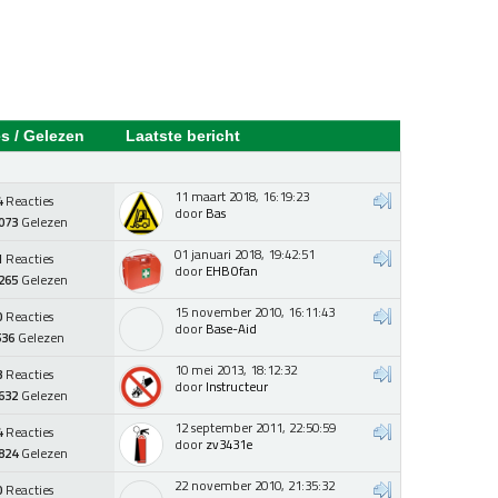
es
/
Gelezen
Laatste bericht
11 maart 2018, 16:19:23
4
Reacties
door
Bas
073
Gelezen
01 januari 2018, 19:42:51
1
Reacties
door
EHBOfan
265
Gelezen
15 november 2010, 16:11:43
0
Reacties
door
Base-Aid
536
Gelezen
10 mei 2013, 18:12:32
3
Reacties
door
Instructeur
632
Gelezen
12 september 2011, 22:50:59
4
Reacties
door
zv3431e
824
Gelezen
22 november 2010, 21:35:32
0
Reacties