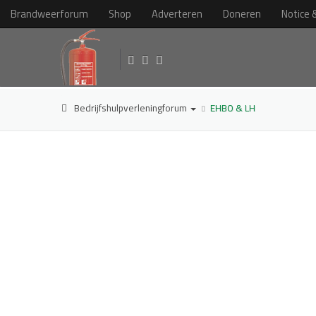
Brandweerforum
Shop
Adverteren
Doneren
Notice 
Bedrijfshulpverleningforum
EHBO & LH