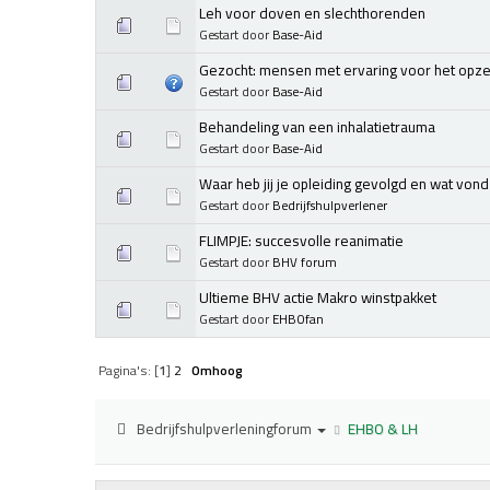
Leh voor doven en slechthorenden
Gestart door
Base-Aid
Gezocht: mensen met ervaring voor het opze
Gestart door
Base-Aid
Behandeling van een inhalatietrauma
Gestart door
Base-Aid
Waar heb jij je opleiding gevolgd en wat vond 
Gestart door
Bedrijfshulpverlener
FLIMPJE: succesvolle reanimatie
Gestart door
BHV forum
Ultieme BHV actie Makro winstpakket
Gestart door
EHBOfan
Pagina's: [
1
]
2
Omhoog
Bedrijfshulpverleningforum
EHBO & LH