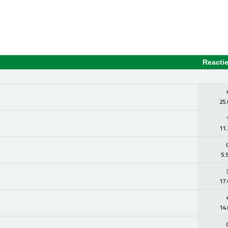
Reacti
25.
11.
5.
17.
14.