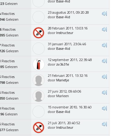
door
Base-Aid
223
Gelezen
23 augustus 2011, 09:20:28
4
Reacties
door
Base-Aid
346
Gelezen
28 februari 2011, 13:03:16
6
Reacties
door
Instructeur
395
Gelezen
31 januari 2011, 23:04:46
7
Reacties
door
Base-Aid
126
Gelezen
12 september 2011, 22:39:48
1
Reacties
door
zv3431e
695
Gelezen
21 februari 2011, 13:32:16
5
Reacties
door
Marietje
798
Gelezen
27 juni 2012, 09:49:06
6
Reacties
door Marleen
350
Gelezen
15 november 2010, 16:30:40
0
Reacties
door
Base-Aid
196
Gelezen
21 juli 2011, 20:40:52
5
Reacties
door
Instructeur
677
Gelezen