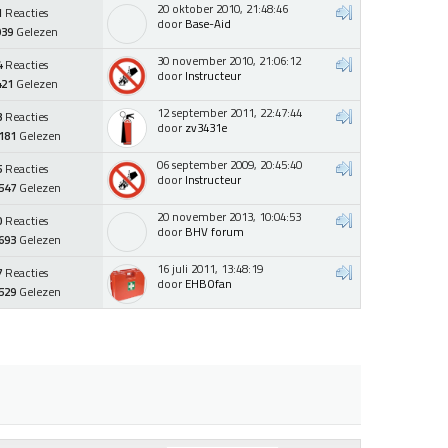
20 oktober 2010, 21:48:46
1
Reacties
door
Base-Aid
939
Gelezen
30 november 2010, 21:06:12
4
Reacties
door
Instructeur
421
Gelezen
12 september 2011, 22:47:44
3
Reacties
door
zv3431e
181
Gelezen
06 september 2009, 20:45:40
5
Reacties
door
Instructeur
547
Gelezen
20 november 2013, 10:04:53
0
Reacties
door
BHV forum
693
Gelezen
16 juli 2011, 13:48:19
7
Reacties
door
EHBOfan
529
Gelezen