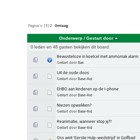
Pagina's: [
1
]
2
Omlaag
Onderwerp
/
Gestart door
0 leden en 48 gasten bekijken dit board.
Bewusteloze in koelcel met ammoniak alarm
Gestart door
Bas
Uit de oude doos
Gestart door
Base-Aid
EHBO aan kinderen op de I-phone
Gestart door
Base-Aid
Niezen opwekken?
Gestart door
Base-Aid
Reanimatie, wanneer stop jij??
Gestart door
Base-Aid
Oss wint 'Eerste Hulp-wedstrijd' in Golfbad