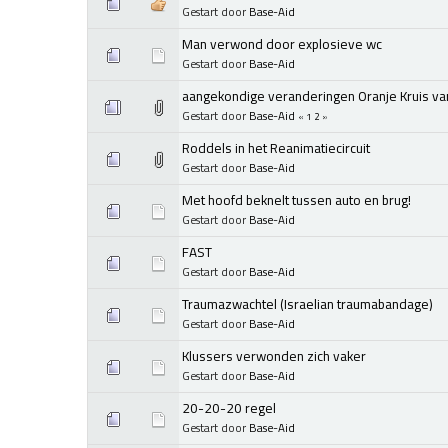
Gestart door
Base-Aid
Man verwond door explosieve wc
Gestart door
Base-Aid
aangekondige veranderingen Oranje Kruis v
Gestart door
Base-Aid
«
1
2
»
Roddels in het Reanimatiecircuit
Gestart door
Base-Aid
Met hoofd beknelt tussen auto en brug!
Gestart door
Base-Aid
FAST
Gestart door
Base-Aid
Traumazwachtel (Israelian traumabandage)
Gestart door
Base-Aid
Klussers verwonden zich vaker
Gestart door
Base-Aid
20-20-20 regel
Gestart door
Base-Aid