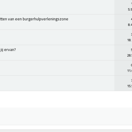
5.
tten van een burgerhulpverleningszone
8.
18.
jij ervan?
28.
11.
15.