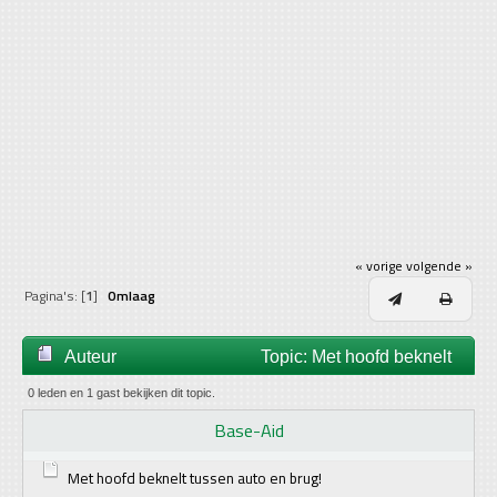
« vorige
volgende »
Pagina's: [
1
]
Omlaag
Auteur
Topic: Met hoofd beknelt
tussen auto en brug! (gelezen 8703 keer)
0 leden en 1 gast bekijken dit topic.
Base-Aid
Met hoofd beknelt tussen auto en brug!