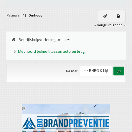
Pagina's: [
1
]
Omhoog
« vorige
volgende »
Bedrijfshulpverleningforum
Met hoofd beknelt tussen auto en brug!
Ga naar: