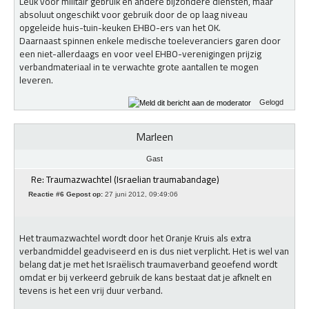
Leuk voor militair gebruik en andere bijzondere diensten, maar
absoluut ongeschikt voor gebruik door de op laag niveau
opgeleide huis-tuin-keuken EHBO-ers van het OK.
Daarnaast spinnen enkele medische toeleveranciers garen door
een niet-allerdaags en voor veel EHBO-verenigingen prijzig
verbandmateriaal in te verwachte grote aantallen te mogen
leveren.
Gelogd
Marleen
Gast
Re: Traumazwachtel (Israelian traumabandage)
Reactie #6 Gepost op:
27 juni 2012, 09:49:06
Het traumazwachtel wordt door het Oranje Kruis als extra
verbandmiddel geadviseerd en is dus niet verplicht. Het is wel van
belang dat je met het Israëlisch traumaverband geoefend wordt
omdat er bij verkeerd gebruik de kans bestaat dat je afknelt en
tevens is het een vrij duur verband.