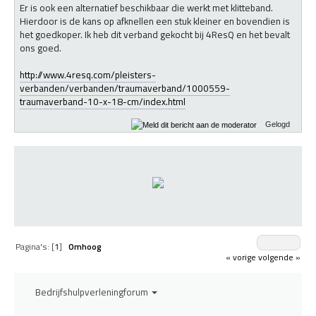
Er is ook een alternatief beschikbaar die werkt met klitteband.
Hierdoor is de kans op afknellen een stuk kleiner en bovendien is
het goedkoper. Ik heb dit verband gekocht bij 4ResQ en het bevalt
ons goed.
http://www.4resq.com/pleisters-
verbanden/verbanden/traumaverband/1000559-
traumaverband-10-x-18-cm/index.html
Gelogd
Pagina's: [
1
]
Omhoog
« vorige
volgende »
Bedrijfshulpverleningforum