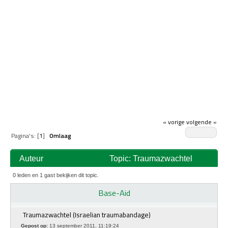
« vorige
volgende »
Pagina's: [
1
]
Omlaag
Auteur
Topic: Traumazwachtel
(Israelian traumabandage) (gelezen 15355 keer)
0 leden en 1 gast bekijken dit topic.
Base-Aid
Traumazwachtel (Israelian traumabandage)
Gepost op:
13 september 2011, 11:19:24