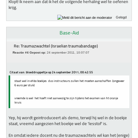
Klopt! Ik neem aan dat ik het de volgende herhaling wel te oefenen
krijg.
Gelogd
Base-Aid
Re: Traumazwachtel (Israelian traumabandage)
Reactie #4 Gepost op:
24 september 2011, 10:07:07
Citaat van: bloeddruppeltje op 24 september 2011, 00:42:55
staat wel in ehbo boekjes dus instructeurs zullen het moeten aanschaffen (ongeveer
6 euro per stuk)
vreemde is wel het hoeft niet aanwezig te zijn tijdens het examen van ht oranje
kruis
Yep, hij wordt geintroduceert als demo, terwijl hij wel in de boekje
staat, vreemd aangezien het boekje wel de 'lesstof' is.
En omdat iedere docent nu die traumazwachtels wil kan het (enige)