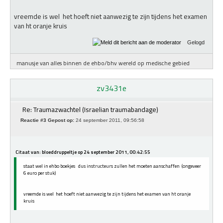
vreemde is wel het hoeft niet aanwezig te zijn tijdens het examen
van ht oranje kruis
Gelogd
manusje van alles binnen de ehbo/bhv wereld op medische gebied
zv3431e
Re: Traumazwachtel (Israelian traumabandage)
Reactie #3 Gepost op:
24 september 2011, 09:56:58
Citaat van: bloeddruppeltje op 24 september 2011, 00:42:55
staat wel in ehbo boekjes dus instructeurs zullen het moeten aanschaffen (ongeveer
6 euro per stuk)
vreemde is wel het hoeft niet aanwezig te zijn tijdens het examen van ht oranje
kruis