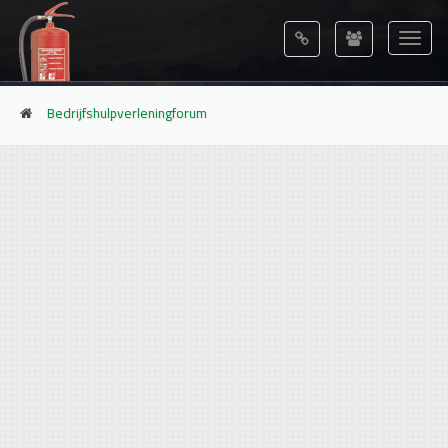
Bedrijfshulpverleningforum