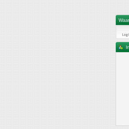
Waar
Log 
I