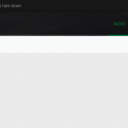
& take down
INDEX