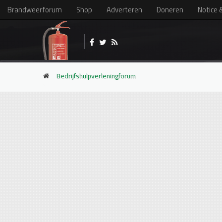
Brandweerforum
Shop
Adverteren
Doneren
Notice 
Bedrijfshulpverleningforum