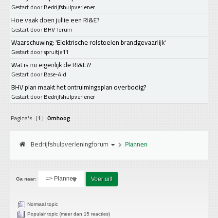
Gestart door
Bedrijfshulpverlener
Hoe vaak doen jullie een RI&E?
Gestart door
BHV forum
Waarschuwing: 'Elektrische rolstoelen brandgevaarlijk'
Gestart door
spruitje11
Wat is nu eigenlijk de RI&E??
Gestart door
Base-Aid
BHV plan maakt het ontruimingsplan overbodig?
Gestart door
Bedrijfshulpverlener
Pagina's: [
1
]
Omhoog
Bedrijfshulpverleningforum
Plannen
Ga naar:
Normaal topic
Populair topic (meer dan 15 reacties)