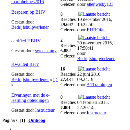
mariohelmes2016
Gelezen
door
allenwisky123
Besparen op BHV
8
Reacties
10 december 2016,
Gestart door
29.697
19:22:50
Bedrijfshulpverlener
Gelezen
door
EHBOfan
2
certified HBHV
30 november 2016,
Reacties
17:50:41
Gestart door
sweetsunny
6.882
door
Gelezen
Bedrijfshulpverlener
Kwaliteit BHV
16
Gestart door
Reacties
22 juni 2016,
Bedrijfshulpverlener
27.431
09:24:19
«
1
2
Gelezen
door
A1Trainingen
»
Ervaringen met de e-
0
learning opleidingen
Reacties
04 februari 2015,
7.001
22:20:14
Gestart door
Instructeur
Gelezen
door
Instructeur
Pagina's: [
1
]
Omhoog