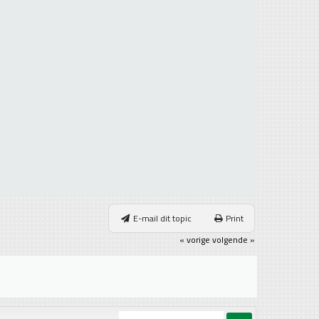
E-mail dit topic
Print
« vorige
volgende »