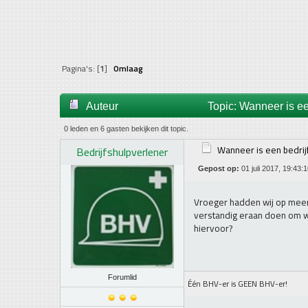
Pagina's: [
1
]
Omlaag
Auteur
Topic: Wanneer is ee
0 leden en 6 gasten bekijken dit topic.
Wanneer is een bedrij
Bedrijfshulpverlener
Gepost op:
01 juli 2017, 19:43:
Vroeger hadden wij op meerd
verstandig eraan doen om weer
hiervoor?
Forumlid
Één BHV-er is GEEN BHV-er!