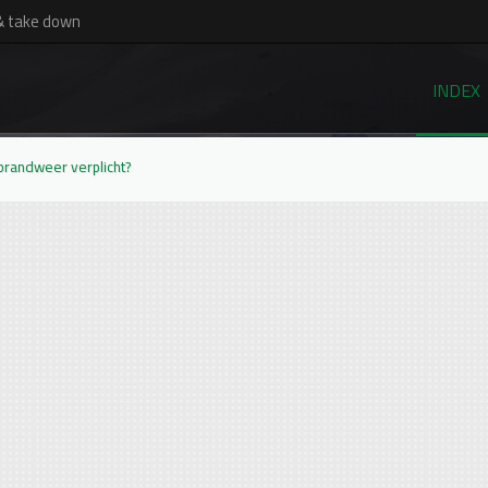
& take down
INDEX
brandweer verplicht?