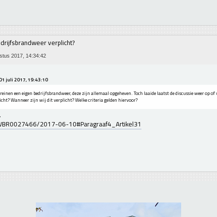
drijfsbrandweer verplicht?
tus 2017, 14:34:42
01 juli 2017, 19:43:10
einen een eigen bedrijfsbrandweer, deze zijn allemaal opgeheven. Toch laaide laatst de discussie weer op of
licht? Wanneer zijn wij dit verplicht? Welke criteria gelden hiervoor?
.
/BWBR0027466/2017-06-10#Paragraaf4_Artikel31