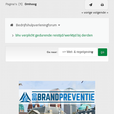
Pagina's: [
1
]
Omhoog
« vorige
volgende »
Bedrijfshulpverleningforum
bhv verplicht gedurende reistijd/werktijd bij derden
Ga naar: