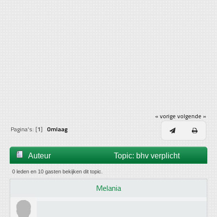
« vorige
volgende »
Pagina's: [
1
]
Omlaag
Auteur
Topic: bhv verplicht
gedurende reistijd/werktijd bij derden (gelezen 30201
0 leden en 10 gasten bekijken dit topic.
Melania
keer)