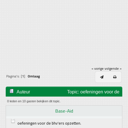
« vorige
volgende »
Pagina's: [
1
]
Omlaag
Auteur
Topic: oefeningen voor de
bhv'ers opzetten. (gelezen 44692 keer)
0 leden en 10 gasten bekijken dit topic.
Base-Aid
oefeningen voor de bhv'ers opzetten.