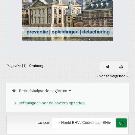
Pagina's: [
1
]
Omhoog
« vorige
volgende »
Bedrijfshulpverleningforum
oefeningen voor de bhv'ers opzetten.
Ga naar: