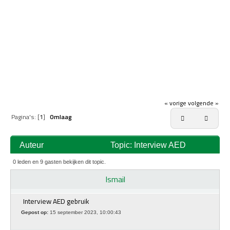
« vorige
volgende »
Pagina's: [
1
]
Omlaag
Auteur
Topic: Interview AED
gebruik (gelezen 39220 keer)
0 leden en 9 gasten bekijken dit topic.
Ismail
Interview AED gebruik
Gepost op:
15 september 2023, 10:00:43