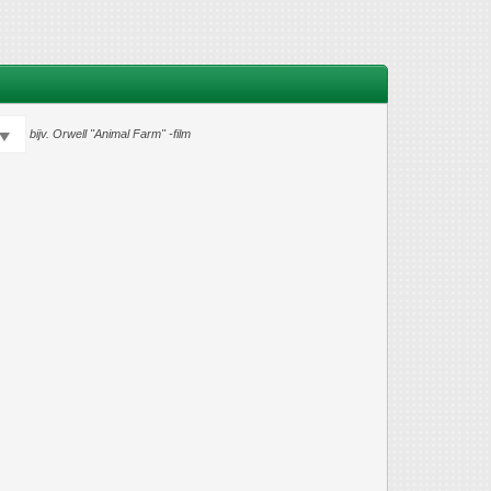
bijv.
Orwell "Animal Farm" -film