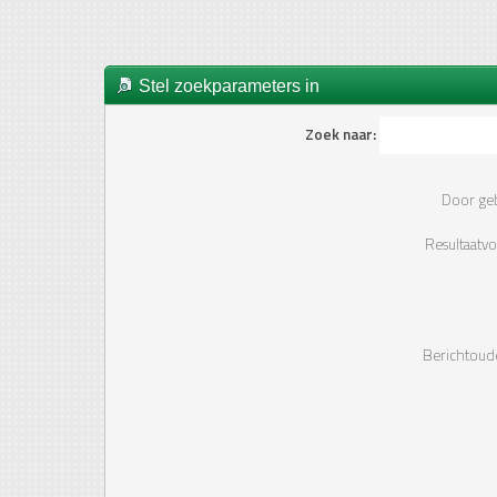
Stel zoekparameters in
Zoek naar:
Door geb
Resultaatv
Berichtou