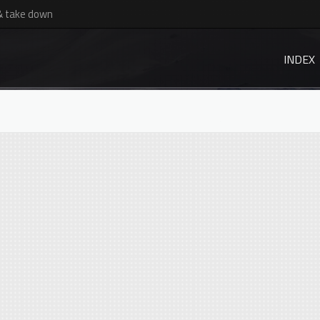
& take down
INDEX